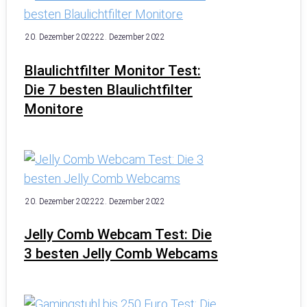
20. Dezember 2022
22. Dezember 2022
Blaulichtfilter Monitor Test:
Die 7 besten Blaulichtfilter
Monitore
20. Dezember 2022
22. Dezember 2022
Jelly Comb Webcam Test: Die
3 besten Jelly Comb Webcams