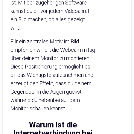
ist. Mit der zugehörigen Software,
kannst du dir vor jedem Videoanruf
ein Bild machen, ob alles gezeigt
wird.
Für ein zentrales Motiv im Bild
empfehlen wir dir, die Webcam mittig
über deinem Monitor zu montieren.
Diese Positionierung ermöglicht es
dir das Wichtigste aufzunehmen und
erzeugt den Effekt, dass du deinem
Gegenüber in die Augen guckst,
während du nebenbei auf dem
Monitor schauen kannst.
Warum ist die
Internetverbindung bei