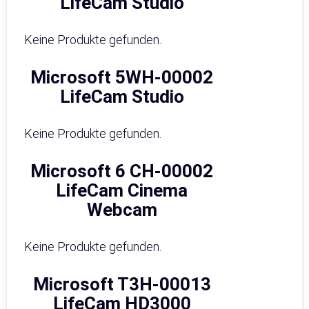
LifeCam Studio
Keine Produkte gefunden.
Microsoft 5WH-00002
LifeCam Studio
Keine Produkte gefunden.
Microsoft 6 CH-00002
LifeCam Cinema
Webcam
Keine Produkte gefunden.
Microsoft T3H-00013
LifeCam HD3000