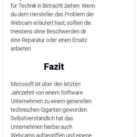
für Technik in Betracht ziehen. Wenn
du dem Hersteller das Problem der
Webcam erläutert hast, sollten die
meistens ohne Beschwerden dir
eine Reparatur oder einen Ersatz
anbieten.
Fazit
Microsoft ist über den letzten
Jahrzehnt von einem Software
Unternehmen zu einem generellen
technischen Giganten geworden.
Selbstverständlich hat das
Unternehmen hierbei auch
Webcams aufgegriffen und eigene