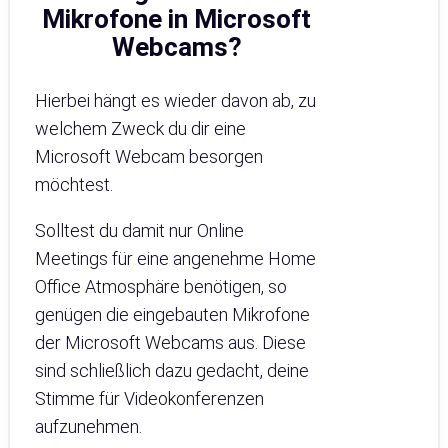
Mikrofone in Microsoft
Webcams?
Hierbei hängt es wieder davon ab, zu
welchem Zweck du dir eine
Microsoft Webcam besorgen
möchtest.
Solltest du damit nur Online
Meetings für eine angenehme Home
Office Atmosphäre benötigen, so
genügen die eingebauten Mikrofone
der Microsoft Webcams aus. Diese
sind schließlich dazu gedacht, deine
Stimme für Videokonferenzen
aufzunehmen.