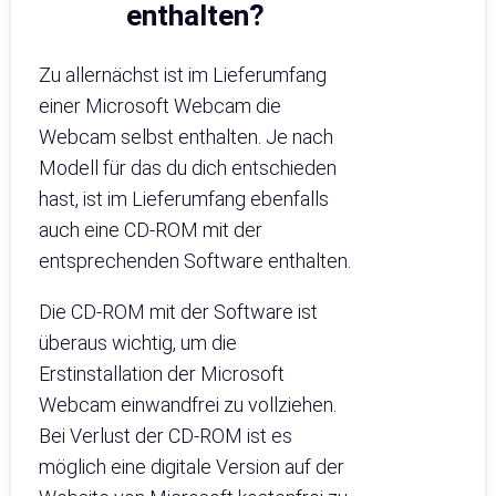
enthalten?
Zu allernächst ist im Lieferumfang
einer Microsoft Webcam die
Webcam selbst enthalten. Je nach
Modell für das du dich entschieden
hast, ist im Lieferumfang ebenfalls
auch eine CD-ROM mit der
entsprechenden Software enthalten.
Die CD-ROM mit der Software ist
überaus wichtig, um die
Erstinstallation der Microsoft
Webcam einwandfrei zu vollziehen.
Bei Verlust der CD-ROM ist es
möglich eine digitale Version auf der