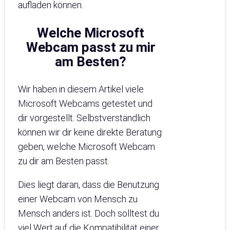
aufladen können.
Welche Microsoft
Webcam passt zu mir
am Besten?
Wir haben in diesem Artikel viele
Microsoft Webcams getestet und
dir vorgestellt. Selbstverständlich
können wir dir keine direkte Beratung
geben, welche Microsoft Webcam
zu dir am Besten passt.
Dies liegt daran, dass die Benutzung
einer Webcam von Mensch zu
Mensch anders ist. Doch solltest du
viel Wert auf die Kompatibilität einer