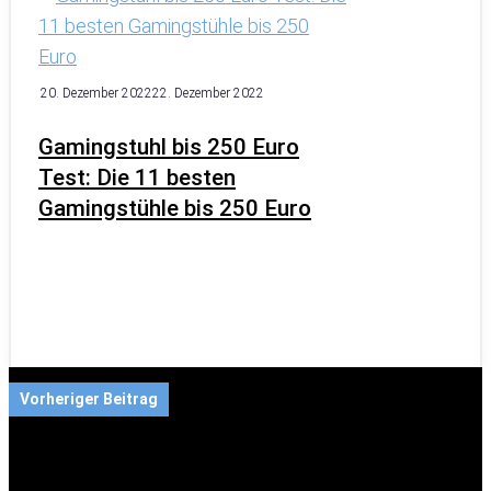
20. Dezember 2022
22. Dezember 2022
Gamingstuhl bis 250 Euro
Test: Die 11 besten
Gamingstühle bis 250 Euro
Vorheriger Beitrag