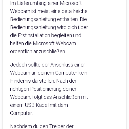
Im Lieferumfang einer Microsoft
Webcam ist meist eine detailreiche
Bedienungsanleitung enthalten. Die
Bedienungsanleitung wird dich über
die Erstinstallation begleiten und
helfen die Microsoft Webcam
ordentlich anzuschließen.
Jedoch sollte der Anschluss einer
Webcam an deinem Computer kein
Hindernis darstellen. Nach der
richtigen Positionierung deiner
Webcam, folgt das Anschließen mit
einem USB Kabel mit dem
Computer.
Nachdem du den Treiber der