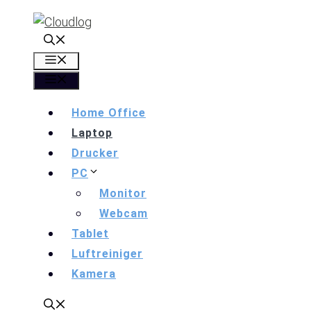
Zum
Inhalt
springen
Menü
Menü
Home Office
Laptop
Drucker
PC
Monitor
Webcam
Tablet
Luftreiniger
Kamera